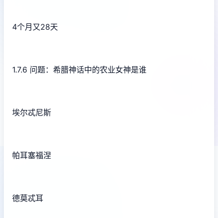
4个月又28天
1.7.6 问题：希腊神话中的农业女神是谁
埃尔忒尼斯
帕耳塞福涅
德莫忒耳