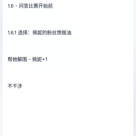
1.6 - 问答比赛开始前
1.6.1 选择：佩妮的粉丝想揩油
帮她解围 - 佩妮+1
不干涉