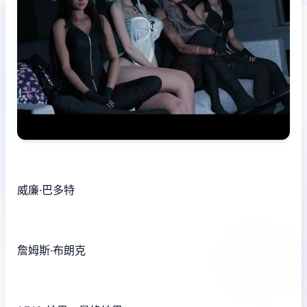
威廉·巴多特
詹姆斯·布朗克