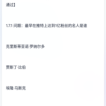
通过】
1.7.1 问题：最早在推特上达到1亿粉丝的名人是谁
克里斯蒂亚诺·罗纳尔多
贾斯丁·比伯
埃隆·马斯克