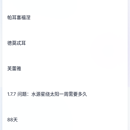
帕耳塞福涅
德莫忒耳
芙蕾雅
1.7.7 问题：水源星绕太阳一周需要多久
88天