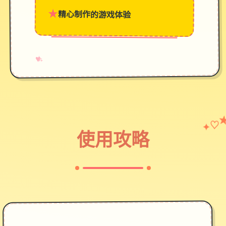
★
精心制作的游戏体验
→
✧
♥
♡
✦
使用攻略