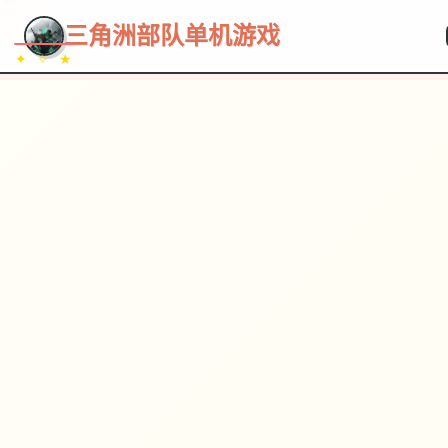
~~~
★
♡
✦
✧
♥
~
→
↗
三角洲部队单机游戏
✦ ✧ ★