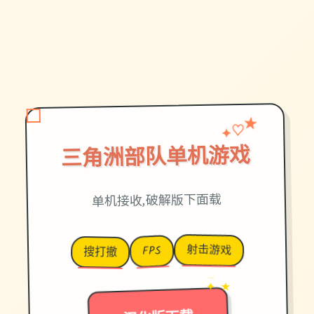
♡
✦
★
三角洲部队单机游戏
单机接收,破解版下面载
射击游戏
FPS
搜打撤
→
✦ ★