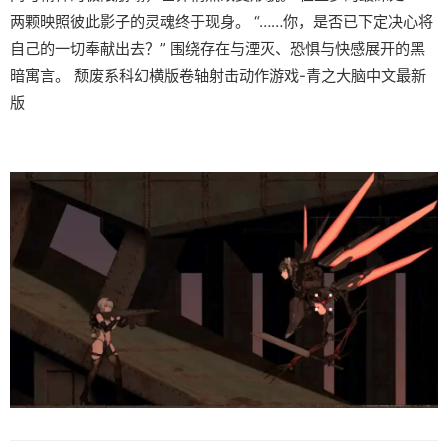
两颗映照彼此影子的灵魂终于现身。 “……你，是否已下定决心将
自己的一切奉献出去？” 围绕存在与湮灭、恐惧与快感展开的黑
暗寓言。 颓废系科幻横版卷轴射击动作游戏-青之大脑中文最新
版