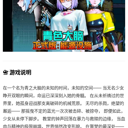
📇 游戏说明
在一个名为青之大脑的未知的时间，未知的空间—— 当无名少女
睁开双眼的瞬间，命运已深深刻入她的骨髓。 在从未祈祷过的世
界里，她孤身迎战那支离破碎的机械荒原。 无尽的杀戮，绝望的
邂逅—— 那摇曳不定的蓝光一次次被击碎、被掠夺， 即便如此，
少女从未停下脚步。 教堂的钟声回荡在暴力与救赎的边缘， 当血
肉与精神的极限崩塌，世界悄然改变形貌。 在噩梦的最深处——