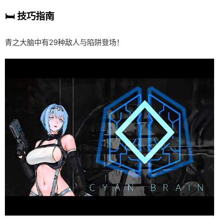
🛏️ 技巧指南
青之大脑中有29种敌人与陷阱登场！