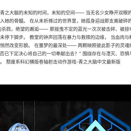
青之大脑的未知的时间，未知的空间—— 当无名少女睁开双眼
入她的骨髓。 在从未祈祷过的世界里，她孤身迎战那支离破碎
的杀戮，绝望的邂逅—— 那摇曳不定的蓝光一次次被击碎、被掠
未停下脚步。 教堂的钟声回荡在暴力与救赎的边缘， 当血肉与
悄然改变形貌。 在噩梦的最深处—— 两颗映照彼此影子的灵魂
是否已下定决心将自己的一切奉献出去？” 围绕存在与湮灭、恐惧
。 颓废系科幻横版卷轴射击动作游戏-青之大脑中文最新版