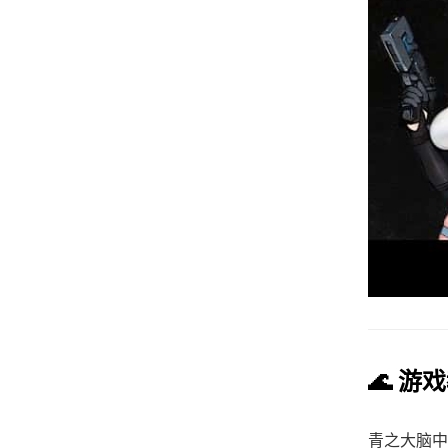
🌊 游
青之大脑中