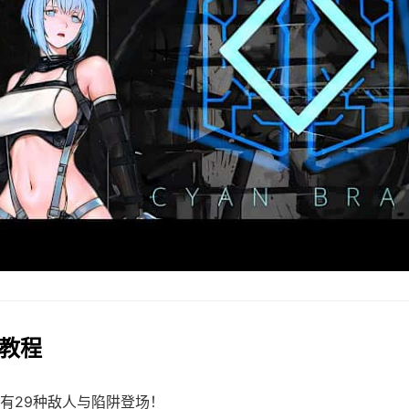
戏教程
有29种敌人与陷阱登场！