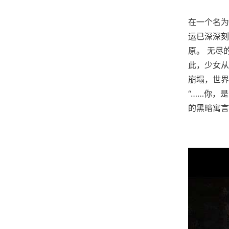
在一个名为
运已深深刻
原。 无尽
此，少女从
崩塌，世界
“……你，
的黑暗寓言