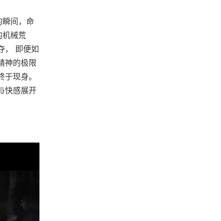
的瞬间，命
的机械荒
夺， 即便如
精神的极限
终于现身。
与快感展开