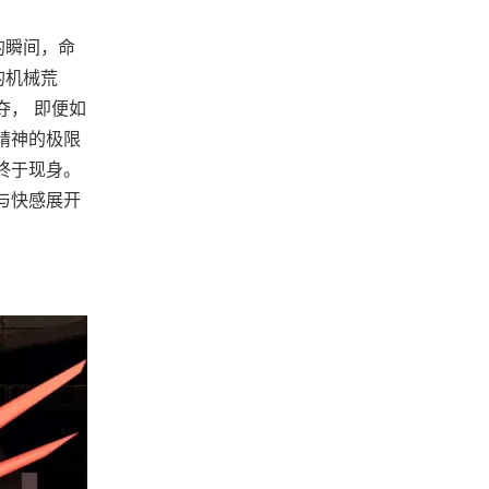
的瞬间，命
的机械荒
夺， 即便如
精神的极限
终于现身。
与快感展开