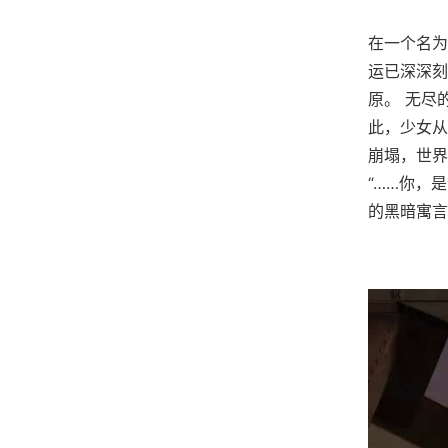
在一个名为
运已深深刻
原。 无尽
此，少女从
崩塌，世界
“……你，
的黑暗寓言