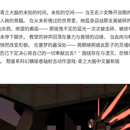
青之大脑的未知的时间，未知的空间—— 当无名少女睁开双眼
入她的骨髓。 在从未祈祷过的世界里，她孤身迎战那支离破碎
的杀戮，绝望的邂逅—— 那摇曳不定的蓝光一次次被击碎、被掠
未停下脚步。 教堂的钟声回荡在暴力与救赎的边缘， 当血肉与
悄然改变形貌。 在噩梦的最深处—— 两颗映照彼此影子的灵魂
是否已下定决心将自己的一切奉献出去？” 围绕存在与湮灭、恐惧
。 颓废系科幻横版卷轴射击动作游戏-青之大脑中文最新版