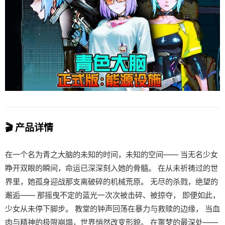
🎬 产品详情
在一个名为青之大脑的未知的时间，未知的空间—— 当无名少女
睁开双眼的瞬间，命运已深深刻入她的骨髓。 在从未祈祷过的世
界里，她孤身迎战那支离破碎的机械荒原。 无尽的杀戮，绝望的
邂逅—— 那摇曳不定的蓝光一次次被击碎、被掠夺， 即便如此，
少女从未停下脚步。 教堂的钟声回荡在暴力与救赎的边缘， 当血
肉与精神的极限崩塌，世界悄然改变形貌。 在噩梦的最深处——