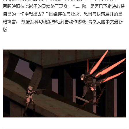
两颗映照彼此影子的灵魂终于现身。 “……你，是否已下定决心将
自己的一切奉献出去？” 围绕存在与湮灭、恐惧与快感展开的黑
暗寓言。 颓废系科幻横版卷轴射击动作游戏-青之大脑中文最新
版