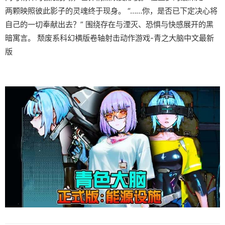
两颗映照彼此影子的灵魂终于现身。 “……你，是否已下定决心将
自己的一切奉献出去？” 围绕存在与湮灭、恐惧与快感展开的黑
暗寓言。 颓废系科幻横版卷轴射击动作游戏-青之大脑中文最新
版