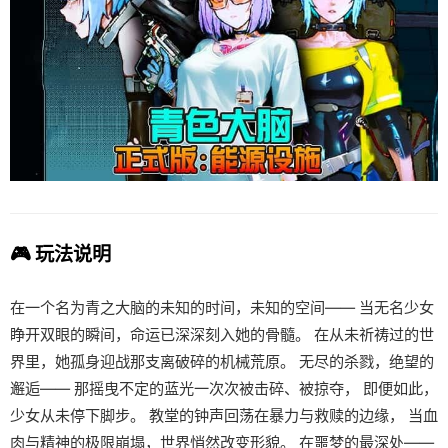
🎮 玩法说明
在一个名为青之大脑的未知的时间，未知的空间—— 当无名少女
睁开双眼的瞬间，命运已深深刻入她的骨髓。 在从未祈祷过的世
界里，她孤身迎战那支离破碎的机械荒原。 无尽的杀戮，绝望的
邂逅—— 那摇曳不定的蓝光一次次被击碎、被掠夺， 即便如此，
少女从未停下脚步。 教堂的钟声回荡在暴力与救赎的边缘， 当血
肉与精神的极限崩塌，世界悄然改变形貌。 在噩梦的最深处——