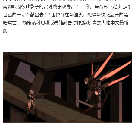
两颗映照彼此影子的灵魂终于现身。 “……你，是否已下定决心将
自己的一切奉献出去？” 围绕存在与湮灭、恐惧与快感展开的黑
暗寓言。 颓废系科幻横版卷轴射击动作游戏-青之大脑中文最新
版