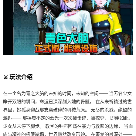
⚔️ 玩法介绍
在一个名为青之大脑的未知的时间，未知的空间—— 当无名少女
睁开双眼的瞬间，命运已深深刻入她的骨髓。 在从未祈祷过的世
界里，她孤身迎战那支离破碎的机械荒原。 无尽的杀戮，绝望的
邂逅—— 那摇曳不定的蓝光一次次被击碎、被掠夺， 即便如此，
少女从未停下脚步。 教堂的钟声回荡在暴力与救赎的边缘， 当血
肉与精神的极限崩塌，世界悄然改变形貌。 在噩梦的最深处——