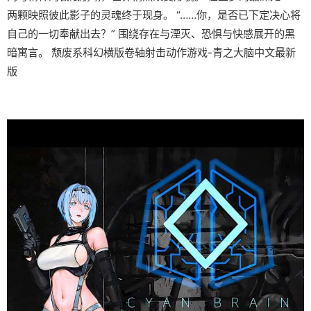
两颗映照彼此影子的灵魂终于现身。 “……你，是否已下定决心将
自己的一切奉献出去？” 围绕存在与湮灭、恐惧与快感展开的黑
暗寓言。 颓废系科幻横版卷轴射击动作游戏-青之大脑中文最新
版