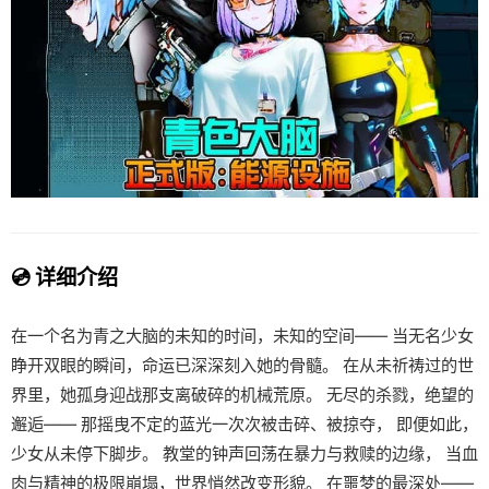
💿 详细介绍
在一个名为青之大脑的未知的时间，未知的空间—— 当无名少女
睁开双眼的瞬间，命运已深深刻入她的骨髓。 在从未祈祷过的世
界里，她孤身迎战那支离破碎的机械荒原。 无尽的杀戮，绝望的
邂逅—— 那摇曳不定的蓝光一次次被击碎、被掠夺， 即便如此，
少女从未停下脚步。 教堂的钟声回荡在暴力与救赎的边缘， 当血
肉与精神的极限崩塌，世界悄然改变形貌。 在噩梦的最深处——