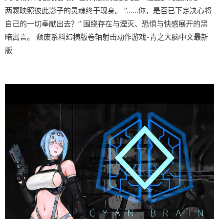
两颗映照彼此影子的灵魂终于现身。 “……你，是否已下定决心将
自己的一切奉献出去？” 围绕存在与湮灭、恐惧与快感展开的黑
暗寓言。 颓废系科幻横版卷轴射击动作游戏-青之大脑中文最新
版