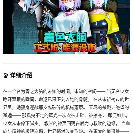
🔭 详细介绍
在一个名为青之大脑的未知的时间，未知的空间—— 当无名少女
睁开双眼的瞬间，命运已深深刻入她的骨髓。 在从未祈祷过的世
界里，她孤身迎战那支离破碎的机械荒原。 无尽的杀戮，绝望的
邂逅—— 那摇曳不定的蓝光一次次被击碎、被掠夺， 即便如此，
少女从未停下脚步。 教堂的钟声回荡在暴力与救赎的边缘， 当血
肉与精神的极限崩塌，世界悄然改变形貌。 在噩梦的最深处——