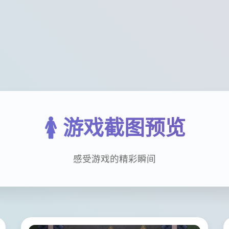
🚺 游戏截图预览
感受游戏的精彩瞬间