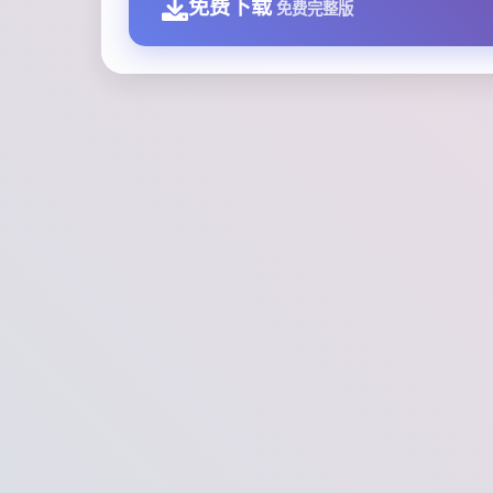
免费下载
免费完整版