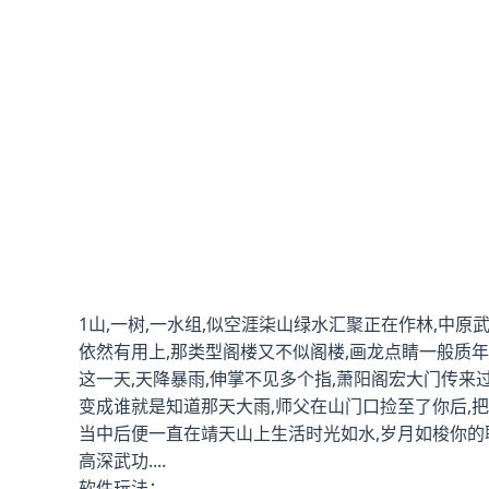
1山,一树,一水组,似空涯柒山绿水汇聚正在作林,中
依然有用上,那类型阁楼又不似阁楼,画龙点睛一般质年
这一天,天降暴雨,伸掌不见多个指,萧阳阁宏大门传来
变成谁就是知道那天大雨,师父在山门口捡至了你后,
当中后便一直在靖天山上生活时光如水,岁月如梭你的聪
高深武功....
软件玩法：