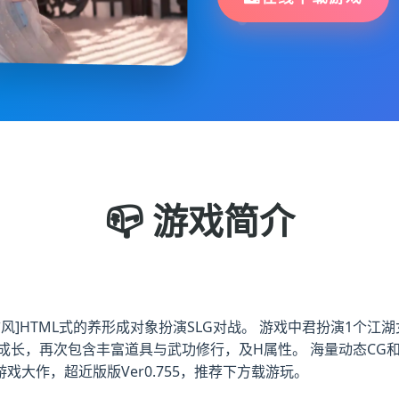
📪 游戏简介
[国产武侠古风]HTML式的养形成对象扮演SLG对战。 游戏中君扮
成长，再次包含丰富道具与武功修行，及H属性。 海量动态CG
戏大作，超近版版Ver0.755，推荐下方载游玩。