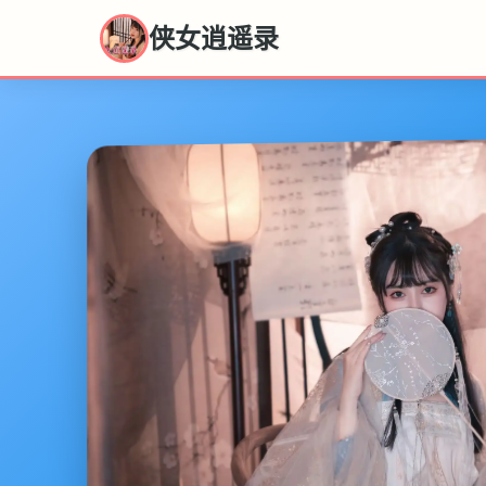
侠女逍遥录