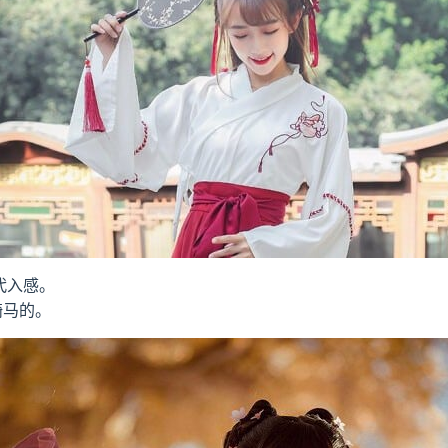
代入感。
骑马的。