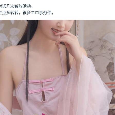
对话几次触放活动。
生点多转转，很多エロ事务件。