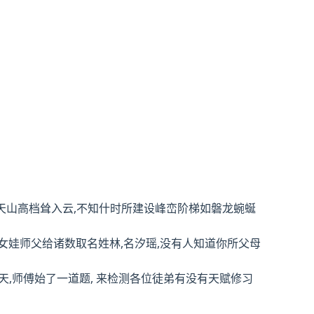
靖天山高档耸入云,不知什时所建设峰峦阶梯如磐龙蜿蜒
女娃师父给诸数取名姓林,名汐瑶,没有人知道你所父母
天,师傅始了一道题, 来检测各位徒弟有没有天赋修习