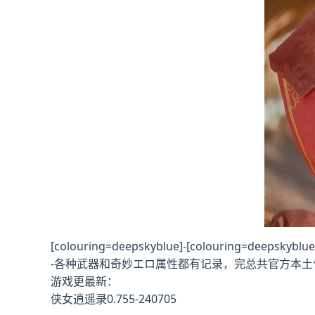
[colouring=deepskyblue]-[colourin
-各种武器和奇妙エロ属性都有记录，完总共官方本土
游戏更最新：
侠女逍遥录0.755-240705