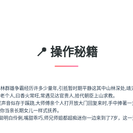
📍 操作秘籍
原武林群雄争霸经历许多少量年,引抵暂时期平静这其中山林深处,
老个人,曰香火常旺,常遇见达官贵人,拾代朝臣上山求教。
过声音似存于蹊跷,大师傅亲个人打开放大门回复来时,手中捧著一
把你当亲长期女儿一样式抚养。
明白伶俐,嘴甜乖巧,师兄师姐都超痴迷你一边来到了7岁，这一