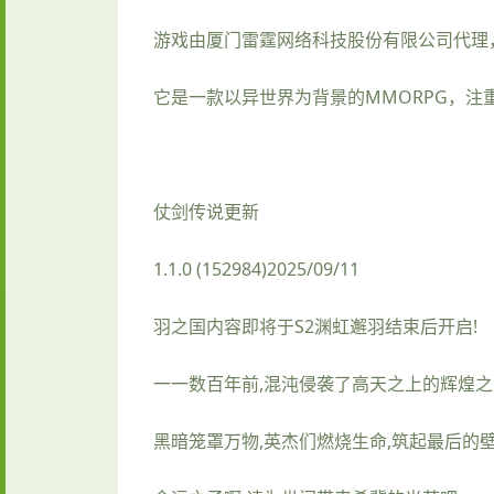
游戏由厦门雷霆网络科技股份有限公司代理，于20
它是一款以异世界为背景的MMORPG，注
仗剑传说更新
1.1.0 (152984)2025/09/11
羽之国内容即将于S2渊虹邂羽结束后开启!
一一数百年前,混沌侵袭了高天之上的辉煌之
黑暗笼罩万物,英杰们燃烧生命,筑起最后的壁垒