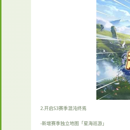
2.开启S3赛季混沌终焉
-新增赛季独立地图「星海巡游」